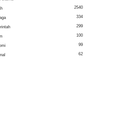
2540
ah
334
aga
299
intah
100
m
99
omi
62
nal