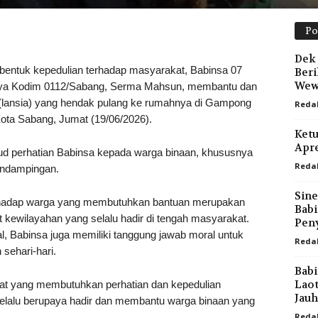
Po
Dek 
uk kepedulian terhadap masyarakat, Babinsa 07
Beri
Wew
ya Kodim 0112/Sabang, Serma Mahsun, membantu dan
 (lansia) yang hendak pulang ke rumahnya di Gampong
Reda
a Sabang, Jumat (19/06/2026).
Ket
Apre
jud perhatian Babinsa kepada warga binaan, khususnya
Reda
endampingan.
Sin
rhadap warga yang membutuhkan bantuan merupakan
Babi
t kewilayahan yang selalu hadir di tengah masyarakat.
Peny
l, Babinsa juga memiliki tanggung jawab moral untuk
Reda
ehari-hari.
Bab
Laot
t yang membutuhkan perhatian dan kepedulian
Jauh
elalu berupaya hadir dan membantu warga binaan yang
Reda