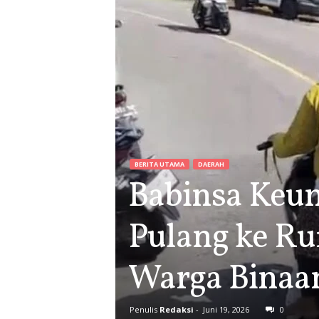
BERITA UTAMA
DAERAH
Babinsa Keun
Pulang ke R
Warga Binaa
Penulis
Redaksi
-
Juni 19, 2026
0