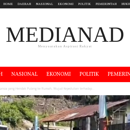
HOME
DAERAH
NASIONAL
EKONOMI
POLITIK
PEMERINTAH
HUK
MEDIANAD
Menyuarakan Aspirasi Rakyat
H
NASIONAL
EKONOMI
POLITIK
PEMERI
ansia yang Hendak Pulang ke Rumah, Wujud Kepedulian terhadap...