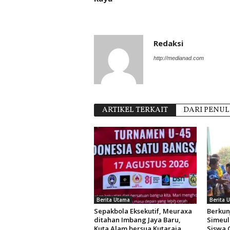
Redaksi
http://medianad.com
ARTIKEL TERKAIT
DARI PENUL
Berita Utama
Berita 
Sepakbola Eksekutif, Meuraxa
Berkun
ditahan Imbang Jaya Baru,
Simeul
Kuta Alam bersua Kutaraja
Siswa 