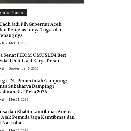
pular Posts
Fadh Jadi Plh Gubernur Aceh,
kut Penjelasannya Tugas dan
enangnya
ksi
-
Mei 11, 2025
ua Senat FIKOM UMUSLIM Beri
siasi Publikasi Karya Dosen
ksi
-
September 5, 2025
ergi TNI-Pemerintah Gampong:
nsa Sukakarya Dampingi
aluran BLT Desa 2026
ksi
-
Mei 21, 2026
insa dan Bhabinkamtibmas Aneuk
 Ajak Pemuda Jaga Kamtibmas dan
i Narkoba
ksi
-
Mei 17, 2026