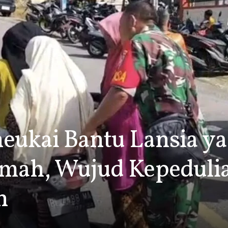
eukai Bantu Lansia y
umah, Wujud Kepeduli
n