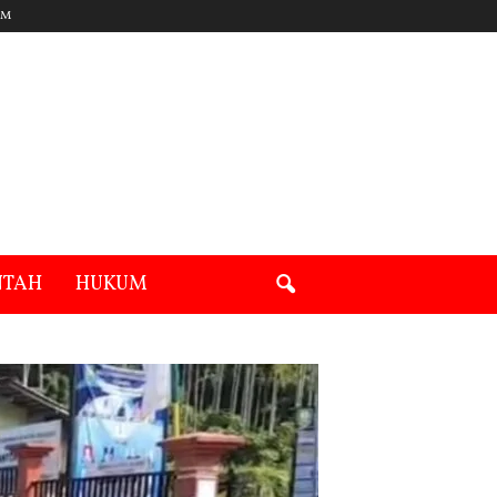
UM
NTAH
HUKUM