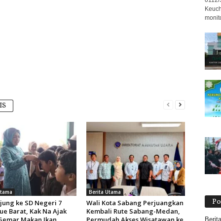
0112/
Keuch
monit
IS
Utama
Berita Utama
Po
jung ke SD Negeri 7
Wali Kota Sabang Perjuangkan
ue Barat, Kak Na Ajak
Kembali Rute Sabang-Medan,
Gemar Makan Ikan
Permudah Akses Wisatawan ke
Berit