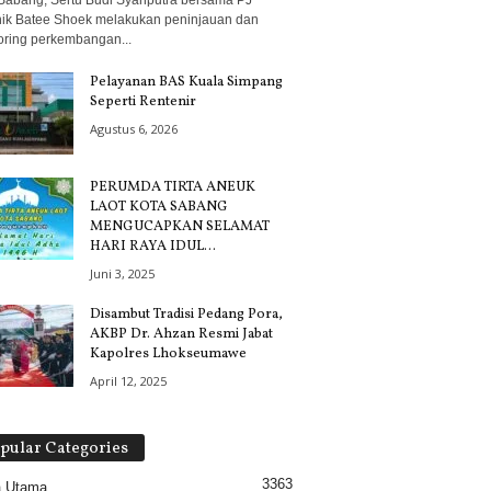
Sabang, Sertu Budi Syahputra bersama PJ
ik Batee Shoek melakukan peninjauan dan
oring perkembangan...
Pelayanan BAS Kuala Simpang
Seperti Rentenir
Agustus 6, 2026
PERUMDA TIRTA ANEUK
LAOT KOTA SABANG
MENGUCAPKAN SELAMAT
HARI RAYA IDUL...
Juni 3, 2025
Disambut Tradisi Pedang Pora,
AKBP Dr. Ahzan Resmi Jabat
Kapolres Lhokseumawe
April 12, 2025
pular Categories
3363
a Utama