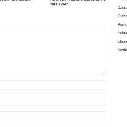
Pulau Weh
Daer
Olahr
Pemer
Huku
Ekon
Nasio