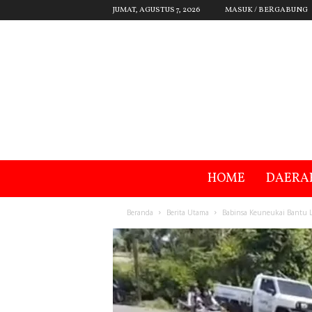
JUMAT, AGUSTUS 7, 2026
MASUK / BERGABUNG
HOME
DAERA
Beranda
Berita Utama
Babinsa Keuneukai Bantu L