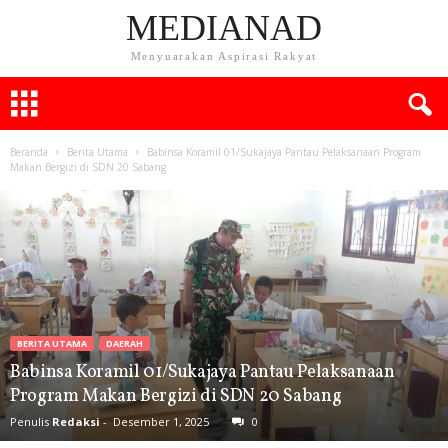
MEDIANAD
Menyuarakan Aspirasi Rakyat
Beranda
Berita Utama
Babinsa Koramil 01/Sukajaya Pantau Pelaksanaan Program
Makan Bergizi di SDN 20 Sabang
BERITA UTAMA
DAERAH
Babinsa Koramil 01/Sukajaya Pantau Pelaksanaan
Program Makan Bergizi di SDN 20 Sabang
Penulis
Redaksi
-
Desember 1, 2025
0