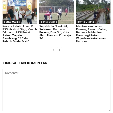
Berita Utama
Berita Utama
Berita Utama
Kursus Pelatih Lisen D
Sepakbola Eksekutif,
Manfaatkan Lahan
PSSI Aceh di Sigli, ‘Coach
Sulaiman Romario
Kosong Tanam Cabai,
Educator PSSI Pusat
Borong Dua Gol, Kuta
Babinsa Ie Meulee
Zainal Zapelo
Alam Hantam Kutaraja
Dampingi Petani
Gembleng 24 Calon
3-1
Wujudkan Ketahanan
Pelatih Muda Aceh’
Pangan
TINGGALKAN KOMENTAR