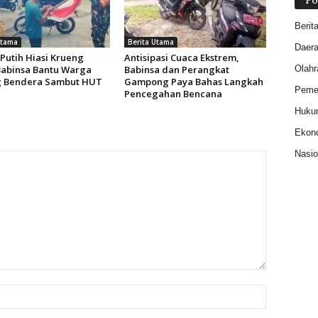
Po
Berit
Utama
Berita Utama
Daer
Putih Hiasi Krueng
Antisipasi Cuaca Ekstrem,
Babinsa Bantu Warga
Babinsa dan Perangkat
Olahr
 Bendera Sambut HUT
Gampong Paya Bahas Langkah
Pemer
Pencegahan Bencana
Huku
Ekon
Nasio