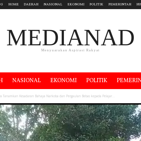
NG
HOME
DAERAH
NASIONAL
EKONOMI
POLITIK
PEMERINTAH
H
MEDIANAD
Menyuarakan Aspirasi Rakyat
H
NASIONAL
EKONOMI
POLITIK
PEMERI
ya Tanamkan Kesadaran Bahaya Narkoba dan Pergaulan Bebas kepada Pelajar...