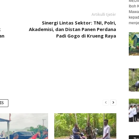
MEDI
Iboh 
Mawar
Artikulli tjetër
kepad
Sinergi Lintas Sektor: TNI, Polri,
menje
k
Akademisi, dan Distan Panen Perdana
an
Padi Gogo di Krueng Raya
IS