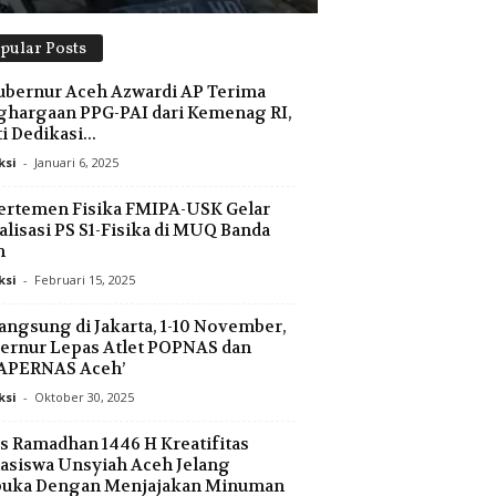
pular Posts
ubernur Aceh Azwardi AP Terima
hargaan PPG-PAI dari Kemenag RI,
i Dedikasi...
ksi
-
Januari 6, 2025
ertemen Fisika FMIPA-USK Gelar
alisasi PS S1-Fisika di MUQ Banda
h
ksi
-
Februari 15, 2025
angsung di Jakarta, 1-10 November,
ernur Lepas Atlet POPNAS dan
APERNAS Aceh’
ksi
-
Oktober 30, 2025
s Ramadhan 1446 H Kreatifitas
siswa Unsyiah Aceh Jelang
buka Dengan Menjajakan Minuman