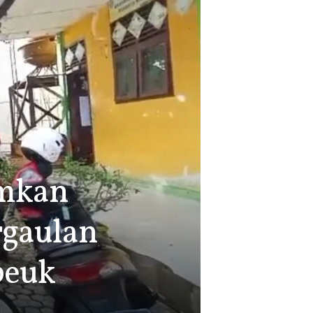
amkan
rgaulan
beuk