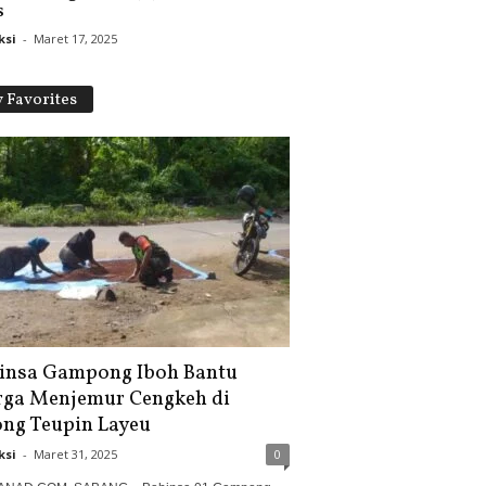
s
ksi
-
Maret 17, 2025
 Favorites
insa Gampong Iboh Bantu
ga Menjemur Cengkeh di
ong Teupin Layeu
ksi
-
Maret 31, 2025
0