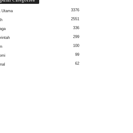
pular Categories
3376
a Utama
2551
ah
336
aga
299
intah
100
m
99
omi
62
nal