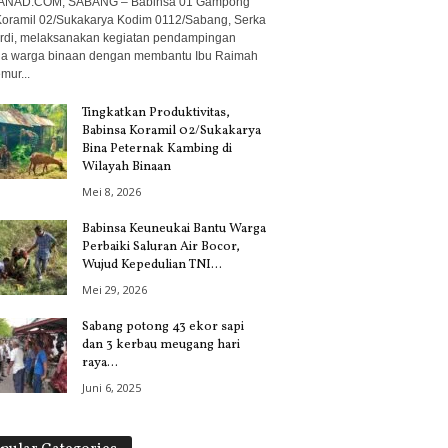
ANAD.COM, SABANG – Babinsa 01 Gampong
Koramil 02/Sukakarya Kodim 0112/Sabang, Serka
di, melaksanakan kegiatan pendampingan
a warga binaan dengan membantu Ibu Raimah
mur...
Tingkatkan Produktivitas,
Babinsa Koramil 02/Sukakarya
Bina Peternak Kambing di
Wilayah Binaan
Mei 8, 2026
Babinsa Keuneukai Bantu Warga
Perbaiki Saluran Air Bocor,
Wujud Kepedulian TNI...
Mei 29, 2026
Sabang potong 43 ekor sapi
dan 3 kerbau meugang hari
raya...
Juni 6, 2025