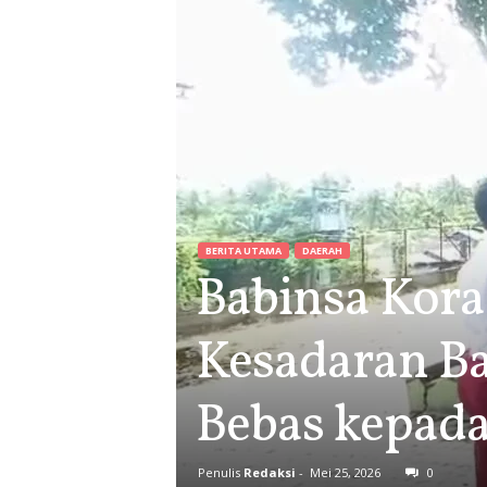
BERITA UTAMA
DAERAH
Babinsa Kor
Kesadaran B
Bebas kepada
Penulis
Redaksi
-
Mei 25, 2026
0