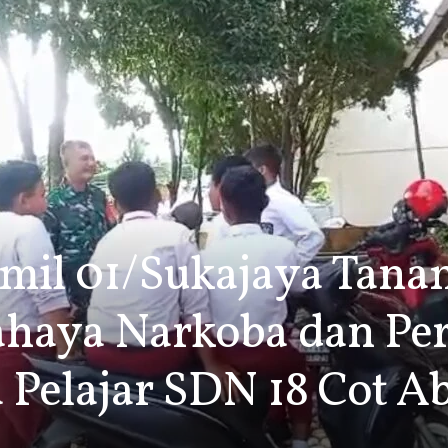
amil 01/Sukajaya Tan
ahaya Narkoba dan Pe
 Pelajar SDN 18 Cot A