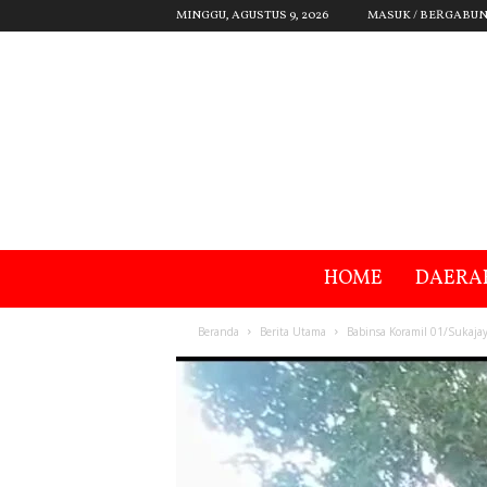
MINGGU, AGUSTUS 9, 2026
MASUK / BERGABU
HOME
DAERA
Beranda
Berita Utama
Babinsa Koramil 01/Sukaja