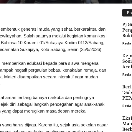
Po
Pj G
ntuk generasi muda yang sehat, berkarakter, dan
Peng
Bukt
 kewilayahan. Salah satunya melalui kegiatan komunikasi
h Babinsa 10 Koramil 01/Sukajaya Kodim 0112/Sabang,
Reda
ecamatan Sukajaya, Kota Sabang, Senin (25/5/2026).
Dep
Sosi
o memberikan edukasi kepada para siswa mengenai
Ace
ampak negatif pergaulan bebas, kenakalan remaja, dan
Reda
k. Materi disampaikan secara interaktif agar mudah
.
Berl
‘Gub
ahaman tentang bahaya narkoba dan pentingnya
PEP
n sejak dini sebagai langkah pencegahan agar anak-anak
Reda
an yang dapat merugikan masa depan mereka.
Eksi
Maha
ang harus dijaga. Karena itu, sejak usia sekolah dasar
Ber
enai bahaya narkoba, pentingnya memilih pergaulan