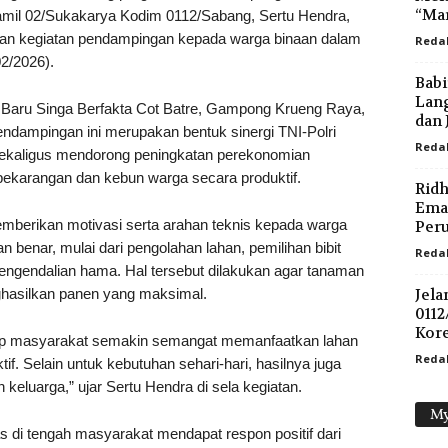
“Mari
il 02/Sukakarya Kodim 0112/Sabang, Sertu Hendra,
n kegiatan pendampingan kepada warga binaan dalam
Reda
2/2026).
Babi
Lan
g Baru Singa Berfakta Cot Batre, Gampong Krueng Raya,
dan 
dampingan ini merupakan bentuk sinergi TNI-Polri
Reda
kaligus mendorong peningkatan perekonomian
pekarangan dan kebun warga secara produktif.
Ridh
Emas
mberikan motivasi serta arahan teknis kepada warga
Per
n benar, mulai dari pengolahan lahan, pemilihan bibit
Reda
engendalian hama. Hal tersebut dilakukan agar tanaman
hasilkan panen yang maksimal.
Jela
0112
Kor
rap masyarakat semakin semangat memanfaatkan lahan
Reda
f. Selain untuk kebutuhan sehari-hari, hasilnya juga
luarga,” ujar Sertu Hendra di sela kegiatan.
My
di tengah masyarakat mendapat respon positif dari