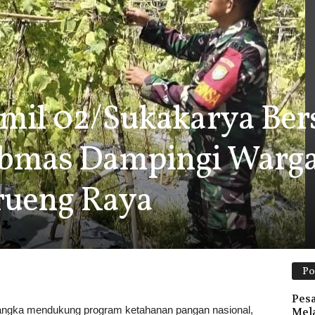
amil 02/Sukakarya Be
bmas Dampingi Warga
rueng Raya
Po
Pesa
ka mendukung program ketahanan pangan nasional,
Mela