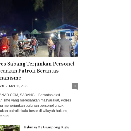
res Sabang Terjunkan Personel
carkan Patroli Berantas
manisme
ksi
-
Mei 18, 2025
0
NAD.COM, SABANG – Berantas aksi
nisme yang meresahkan masyarakat, Polres
g menerjunkan puluhan personel untuk
ukan patroli skala besar di wilayah hukum,
an ini...
Babinsa 07 Gampong Kuta