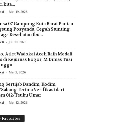
 kita...
ksi
-
Mei 19, 2025
nsa 07 Gampong Kuta Barat Pantau
gsung Posyandu, Cegah Stunting
Jaga Kesehatan Ibu...
ksi
-
Juli 10, 2026
o, Atlet Wadokai Aceh Raih Medali
 di Kejurnas Bogor, M Dimas Tuai
unggu
ksi
-
Mei 3, 2026
ng Sertijab Dandim, Kodim
/Sabang Terima Verifikasi dari
em 012/Teuku Umar
ksi
-
Mei 12, 2026
 Favorites