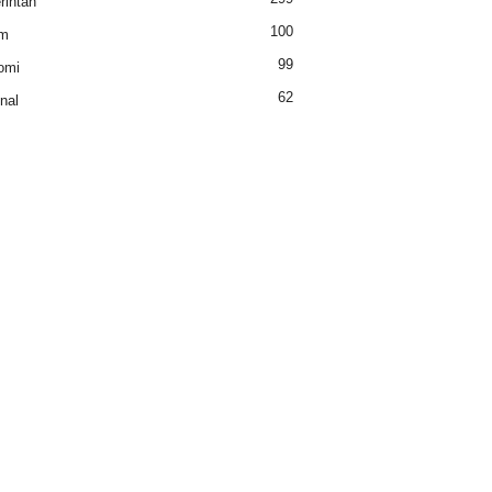
intah
100
m
99
omi
62
nal