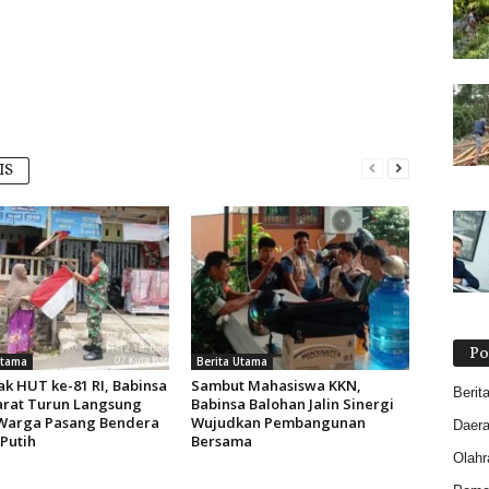
IS
Po
Utama
Berita Utama
k HUT ke-81 RI, Babinsa
Sambut Mahasiswa KKN,
Berit
arat Turun Langsung
Babinsa Balohan Jalin Sinergi
Warga Pasang Bendera
Wujudkan Pembangunan
Daer
Putih
Bersama
Olahr