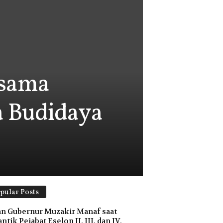
rsama
 Budidaya
pular Posts
n Gubernur Muzakir Manaf saat
ntik Pejabat Eselon II, III, dan IV,