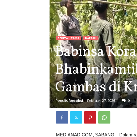
BERITA UTAMA
DAERAH
Babinsa Kor
Bhabinkamti
Gambas di K
Penulis
Redaksi
-
Februari 27, 2026
0
MEDIANAD.COM, SABANG – Dalam rang