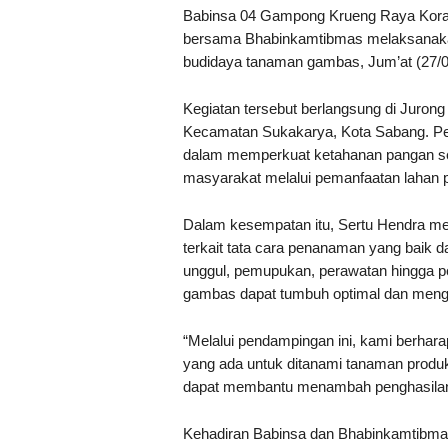
Babinsa 04 Gampong Krueng Raya Koram
bersama Bhabinkamtibmas melaksanaka
budidaya tanaman gambas, Jum’at (27/0
Kegiatan tersebut berlangsung di Juron
Kecamatan Sukakarya, Kota Sabang. Pen
dalam memperkuat ketahanan pangan se
masyarakat melalui pemanfaatan lahan 
Dalam kesempatan itu, Sertu Hendra me
terkait tata cara penanaman yang baik da
unggul, pemupukan, perawatan hingga p
gambas dapat tumbuh optimal dan meng
“Melalui pendampingan ini, kami berha
yang ada untuk ditanami tanaman produkti
dapat membantu menambah penghasilan ke
Kehadiran Babinsa dan Bhabinkamtibmas 