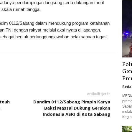
adanya pendampingan langsung serta dukungan moril
skala rumah tangga.
 Kodim 0112/Sabang dalam mendukung program ketahanan
 TNI dengan rakyat melalui aksi nyata di lapangan.
 sebagai bentuk pertanggungjawaban pelaksanaan tugas.
Pol
Gen
Pre
Reda
Artikulli tjetër
MEDIA
Ateuh
Dandim 0112/Sabang Pimpin Karya
prema
Saban
t
Bakti Massal Dukung Gerakan
melak
Indonesia ASRI di Kota Sabang
Kegiat