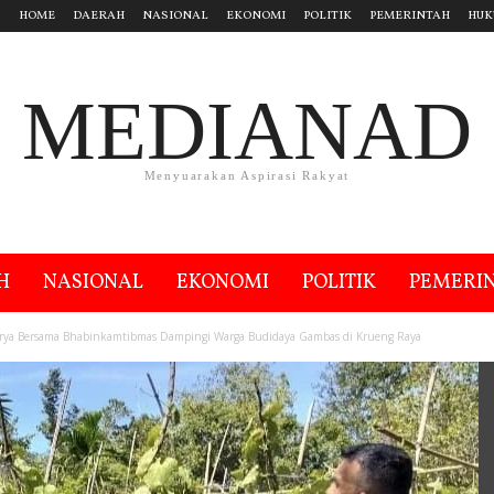
HOME
DAERAH
NASIONAL
EKONOMI
POLITIK
PEMERINTAH
HUK
MEDIANAD
Menyuarakan Aspirasi Rakyat
H
NASIONAL
EKONOMI
POLITIK
PEMERI
arya Bersama Bhabinkamtibmas Dampingi Warga Budidaya Gambas di Krueng Raya