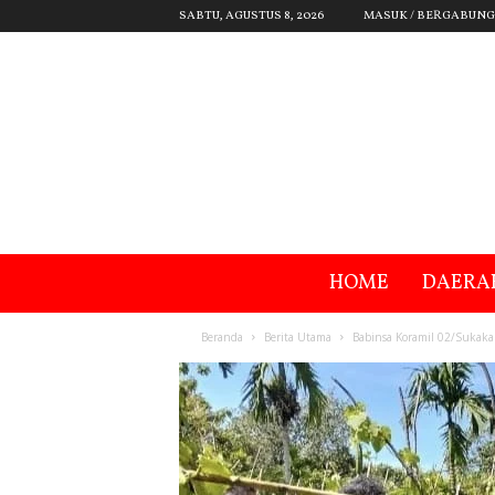
SABTU, AGUSTUS 8, 2026
MASUK / BERGABUNG
HOME
DAERA
Beranda
Berita Utama
Babinsa Koramil 02/Sukak