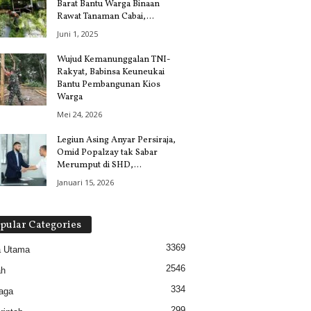
Barat Bantu Warga Binaan
Rawat Tanaman Cabai,...
Juni 1, 2025
Wujud Kemanunggalan TNI-
Rakyat, Babinsa Keuneukai
Bantu Pembangunan Kios
Warga
Mei 24, 2026
Legiun Asing Anyar Persiraja,
Omid Popalzay tak Sabar
Merumput di SHD,...
Januari 15, 2026
pular Categories
3369
a Utama
2546
ah
334
aga
299