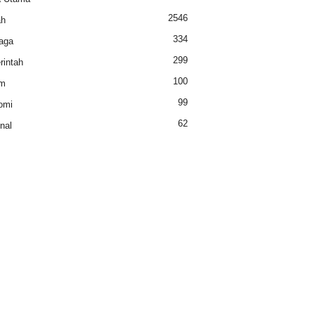
2546
ah
334
aga
299
intah
100
m
99
omi
62
nal