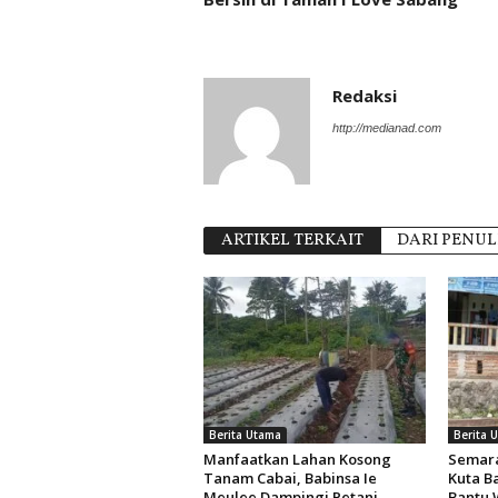
Redaksi
http://medianad.com
ARTIKEL TERKAIT
DARI PENUL
Berita Utama
Berita 
Manfaatkan Lahan Kosong
Semara
Tanam Cabai, Babinsa Ie
Kuta B
Meulee Dampingi Petani
Bantu 