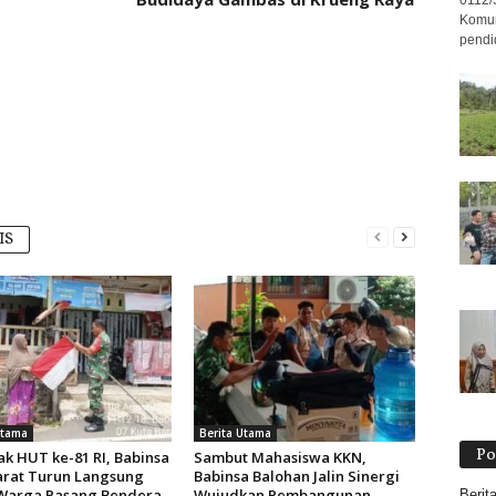
0112/
Komun
pendid
IS
Utama
Berita Utama
Po
k HUT ke-81 RI, Babinsa
Sambut Mahasiswa KKN,
arat Turun Langsung
Babinsa Balohan Jalin Sinergi
Warga Pasang Bendera
Wujudkan Pembangunan
Berit