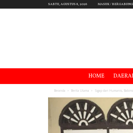
SABTU, AGUSTUS 8, 2026
MASUK / BERGABUNG
HOME
DAERA
Beranda
Berita Utama
Sigap dan Humanis, Babins