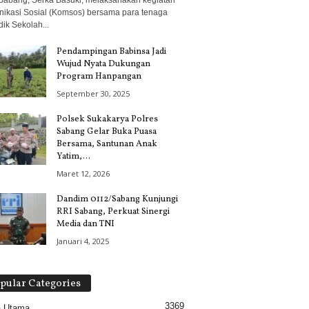
Sabang, Serka Basuki, melaksanakan kegiatan
ikasi Sosial (Komsos) bersama para tenaga
ik Sekolah...
Pendampingan Babinsa Jadi
Wujud Nyata Dukungan
Program Hanpangan
September 30, 2025
Polsek Sukakarya Polres
Sabang Gelar Buka Puasa
Bersama, Santunan Anak
Yatim,...
Maret 12, 2026
Dandim 0112/Sabang Kunjungi
RRI Sabang, Perkuat Sinergi
Media dan TNI
Januari 4, 2025
pular Categories
3369
a Utama