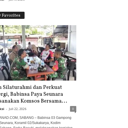
 Favorites
in Silaturahmi dan Perkuat
ergi, Babinsa Paya Seunara
sanakan Komsos Bersama...
ksi
-
Juli 22, 2026
0
ANAD.COM, SABANG – Babinsa 03 Gampong
Seunara, Koramil 02/Sukakarya, Kodim