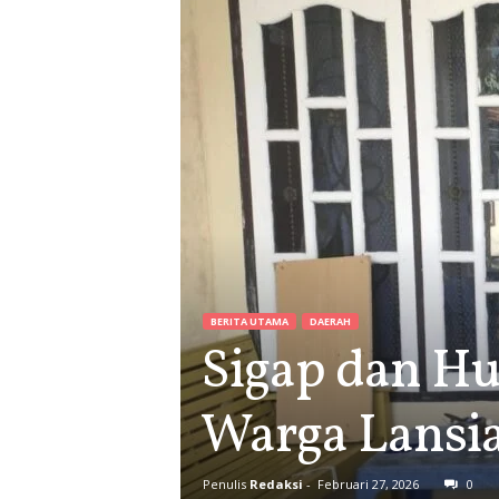
BERITA UTAMA
DAERAH
Sigap dan Hu
Warga Lansia
Penulis
Redaksi
-
Februari 27, 2026
0