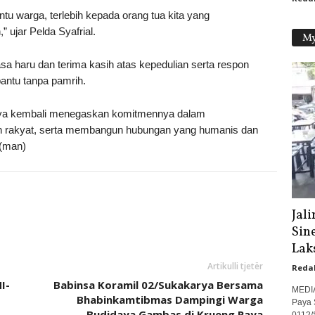
u warga, terlebih kepada orang tua kita yang
 ujar Pelda Syafrial.
My
a haru dan terima kasih atas kepedulian serta respon
ntu tanpa pamrih.
karya kembali menegaskan komitmennya dalam
 rakyat, serta membangun hubungan yang humanis dan
.(man)
Jal
Sin
Lak
Artikulli tjetër
Reda
I-
Babinsa Koramil 02/Sukakarya Bersama
MEDI
Bhabinkamtibmas Dampingi Warga
Paya 
Budidaya Gambas di Krueng Raya