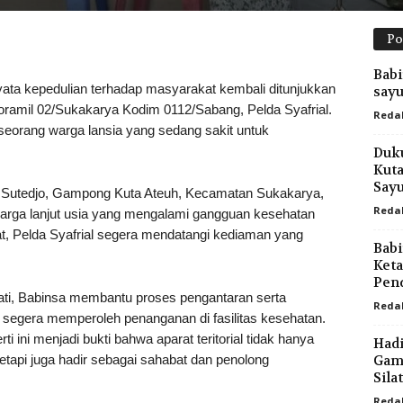
Po
Babi
kepedulian terhadap masyarakat kembali ditunjukkan
say
ramil 02/Sukakarya Kodim 0112/Sabang, Pelda Syafrial.
Reda
eorang warga lansia yang sedang sakit untuk
Duku
Kuta
Say
ng Sutedjo, Gampong Kuta Ateuh, Kecamatan Sukakarya,
Reda
rga lanjut usia yang mengalami gangguan kesehatan
, Pelda Syafrial segera mendatangi kediaman yang
Babi
Ket
Pen
ti, Babinsa membantu proses pengantaran serta
Reda
 segera memperoleh penanganan di fasilitas kesehatan.
ti ini menjadi bukti bahwa aparat teritorial tidak hanya
Hadi
tapi juga hadir sebagai sahabat dan penolong
Gam
Sila
Reda