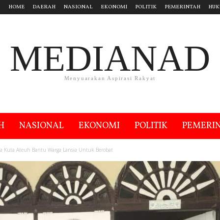
HOME
DAERAH
NASIONAL
EKONOMI
POLITIK
PEMERINTAH
HUK
MEDIANAD
Menyuarakan Aspirasi Rakyat
H
NASIONAL
EKONOMI
POLITIK
PEMERI
a Kuta Ateuh Bantu Warga Lansia Untuk Berobat