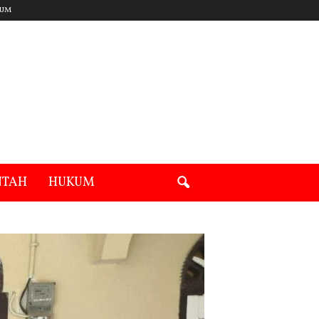
UM
NTAH
HUKUM