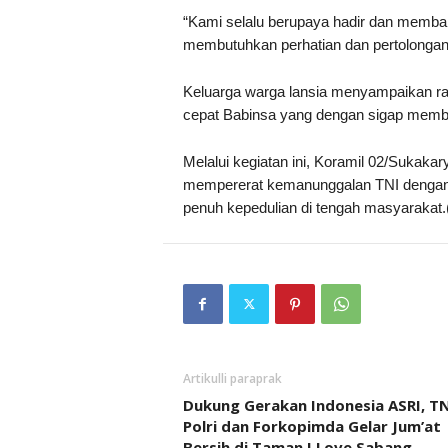
“Kami selalu berupaya hadir dan membant
membutuhkan perhatian dan pertolongan,”
Keluarga warga lansia menyampaikan ras
cepat Babinsa yang dengan sigap memba
Melalui kegiatan ini, Koramil 02/Suka
mempererat kemanunggalan TNI dengan
penuh kepedulian di tengah masyarakat
Artikulli paraprak
Dukung Gerakan Indonesia ASRI, TN
Polri dan Forkopimda Gelar Jum’at
Bersih di Taman I Love Sabang