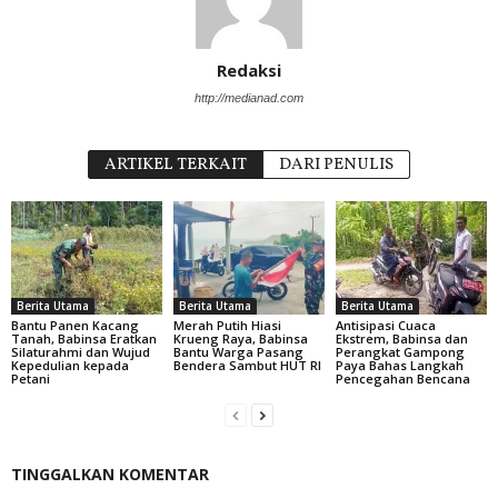
Redaksi
http://medianad.com
ARTIKEL TERKAIT
DARI PENULIS
Berita Utama
Berita Utama
Berita Utama
Bantu Panen Kacang
Merah Putih Hiasi
Antisipasi Cuaca
Tanah, Babinsa Eratkan
Krueng Raya, Babinsa
Ekstrem, Babinsa dan
Silaturahmi dan Wujud
Bantu Warga Pasang
Perangkat Gampong
Kepedulian kepada
Bendera Sambut HUT RI
Paya Bahas Langkah
Petani
Pencegahan Bencana
TINGGALKAN KOMENTAR