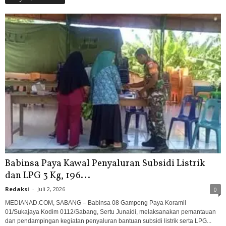
Babinsa Paya Kawal Penyaluran Subsidi Listrik
dan LPG 3 Kg, 196...
Redaksi
-
Juli 2, 2026
0
MEDIANAD.COM, SABANG – Babinsa 08 Gampong Paya Koramil
01/Sukajaya Kodim 0112/Sabang, Sertu Junaidi, melaksanakan pemantauan
dan pendampingan kegiatan penyaluran bantuan subsidi listrik serta LPG...