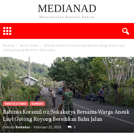
MEDIANAD
Menyuarakan Aspirasi Rakyat
Beranda
Berita Utama
Babinsa Koramil 02/Sukakarya Bersama Warga Aneuk Laot
Gotong Royong Bersihkan Bahu Jalan
BERITA UTAMA
DAERAH
Babinsa Koramil 02/Sukakarya Bersama Warga Aneuk
Laot Gotong Royong Bersihkan Bahu Jalan
Penulis
Redaksi
-
Februari 22, 2026
0