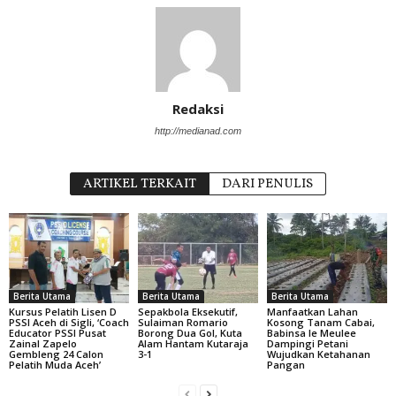
Redaksi
http://medianad.com
ARTIKEL TERKAIT
DARI PENULIS
Berita Utama
Berita Utama
Berita Utama
Kursus Pelatih Lisen D
Sepakbola Eksekutif,
Manfaatkan Lahan
PSSI Aceh di Sigli, ‘Coach
Sulaiman Romario
Kosong Tanam Cabai,
Educator PSSI Pusat
Borong Dua Gol, Kuta
Babinsa Ie Meulee
Zainal Zapelo
Alam Hantam Kutaraja
Dampingi Petani
Gembleng 24 Calon
3-1
Wujudkan Ketahanan
Pelatih Muda Aceh’
Pangan