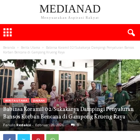
MEDIANAD
Menyuarakan Aspirasi Rakyat
Beranda
Berita Utama
Babinsa Koramil 02/Sukakarya Dampingi Penyaluran Bansos
Korban Bencana di Gampong Krueng Raya
BERITA UTAMA
DAERAH
Babinsa Koramil 02/Sukakarya Dampingi Penyaluran
Bansos Korban Bencana di Gampong Krueng Raya
Penulis
Redaksi
-
Februari 20, 2026
0