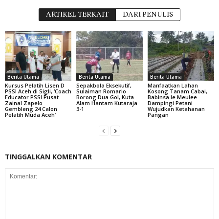
ARTIKEL TERKAIT
DARI PENULIS
Berita Utama
Berita Utama
Berita Utama
Kursus Pelatih Lisen D
Sepakbola Eksekutif,
Manfaatkan Lahan
PSSI Aceh di Sigli, ‘Coach
Sulaiman Romario
Kosong Tanam Cabai,
Educator PSSI Pusat
Borong Dua Gol, Kuta
Babinsa Ie Meulee
Zainal Zapelo
Alam Hantam Kutaraja
Dampingi Petani
Gembleng 24 Calon
3-1
Wujudkan Ketahanan
Pelatih Muda Aceh’
Pangan
TINGGALKAN KOMENTAR