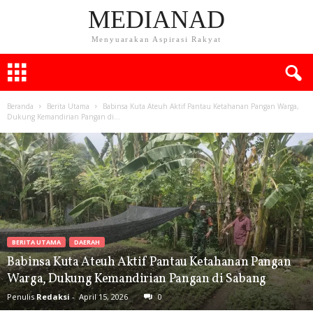
MEDIANAD
Menyuarakan Aspirasi Rakyat
Beranda
Berita Utama
Babinsa Kuta Ateuh Aktif Pantau Ketahanan Pangan Warga,
Dukung Kemandirian Pangan di...
BERITA UTAMA
DAERAH
Babinsa Kuta Ateuh Aktif Pantau Ketahanan Pangan
Warga, Dukung Kemandirian Pangan di Sabang
Penulis
Redaksi
-
April 15, 2026
0