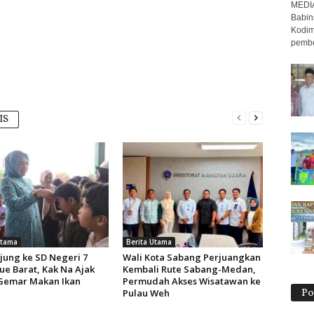
MEDI
Babin
Kodim
pembe
IS
Utama
Berita Utama
jung ke SD Negeri 7
Wali Kota Sabang Perjuangkan
ue Barat, Kak Na Ajak
Kembali Rute Sabang-Medan,
Gemar Makan Ikan
Permudah Akses Wisatawan ke
Po
Pulau Weh