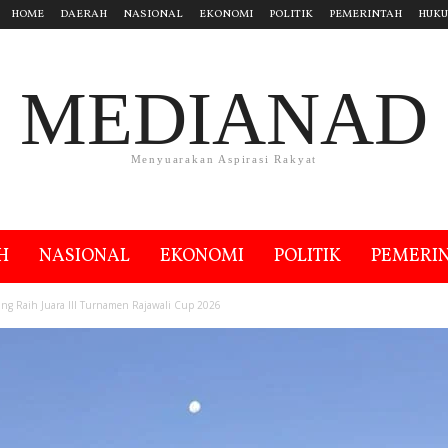
HOME
DAERAH
NASIONAL
EKONOMI
POLITIK
PEMERINTAH
HUK
MEDIANAD
Menyuarakan Aspirasi Rakyat
H
NASIONAL
EKONOMI
POLITIK
PEMERI
ang Raih Juara III Turnamen Rajawali Cup 2026