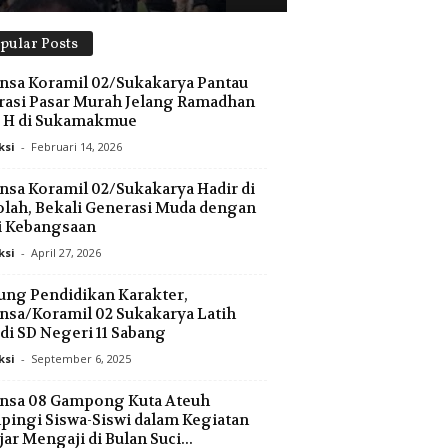
pular Posts
nsa Koramil 02/Sukakarya Pantau
asi Pasar Murah Jelang Ramadhan
7 H di Sukamakmue
ksi
-
Februari 14, 2026
nsa Koramil 02/Sukakarya Hadir di
lah, Bekali Generasi Muda dengan
i Kebangsaan
ksi
-
April 27, 2026
ng Pendidikan Karakter,
nsa/Koramil 02 Sukakarya Latih
di SD Negeri 11 Sabang
ksi
-
September 6, 2025
insa 08 Gampong Kuta Ateuh
ingi Siswa-Siswi dalam Kegiatan
jar Mengaji di Bulan Suci...