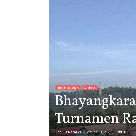
BERITA UTAMA
DAERAH
Bhayangkara 
Turnamen Ra
Penulis
Redaksi
-
Januari 31, 2026
0