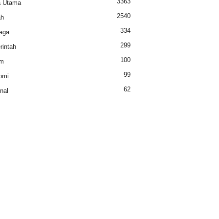
3363
a Utama
2540
ah
334
aga
299
intah
100
m
99
omi
62
nal