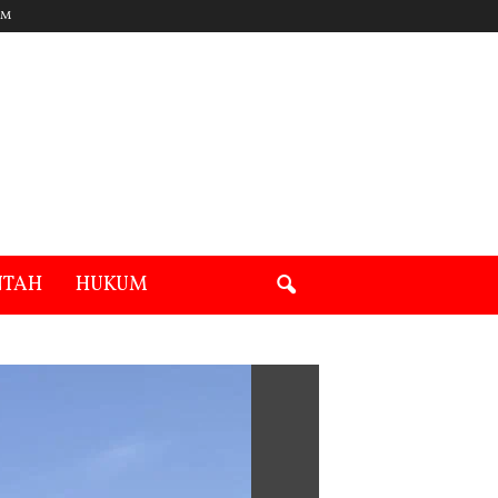
UM
NTAH
HUKUM