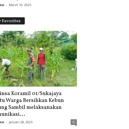
ksi
-
Maret 10, 2025
 Favorites
insa Koramil 01/Sukajaya
tu Warga Bersihkan Kebun
ung Sambil melaksanakan
unikasi...
ksi
-
Januari 28, 2025
0