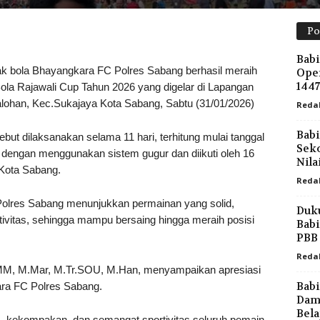
Po
Babi
ola Bhayangkara FC Polres Sabang berhasil meraih
Oper
144
ola Rajawali Cup Tahun 2026 yang digelar di Lapangan
lohan, Kec.Sukajaya Kota Sabang, Sabtu (31/01/2026)
Reda
Babi
ut dilaksanakan selama 11 hari, terhitung mulai tanggal
Seko
, dengan menggunakan sistem gugur dan diikuti oleh 16
Nila
 Kota Sabang.
Reda
olres Sabang menunjukkan permainan yang solid,
Duku
portivitas, sehingga mampu bersaing hingga meraih posisi
Babi
PBB 
Reda
MM, M.Mar, M.Tr.SOU, M.Han, menyampaikan apresiasi
Bab
ara FC Polres Sabang.
Damp
Bela
as, kekompakan, dan semangat sportivitas seluruh pemain.