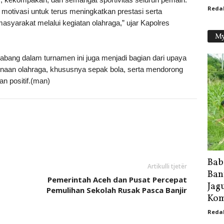
Reda
 motivasi untuk terus meningkatkan prestasi serta
syarakat melalui kegiatan olahraga,” ujar Kapolres
My
bang dalam turnamen ini juga menjadi bagian dari upaya
aan olahraga, khususnya sepak bola, serta mendorong
an positif.(man)
Bab
Artikulli tjetër
Ban
Pemerintah Aceh dan Pusat Percepat
Jag
Pemulihan Sekolah Rusak Pasca Banjir
Kom
Reda