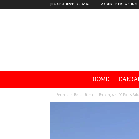
JUMAT, AGUSTUS 7, 2026
MASUK / BERGABUNG
HOME
DAERA
Beranda
Berita Utama
Bhayangkara FC Polres Sab