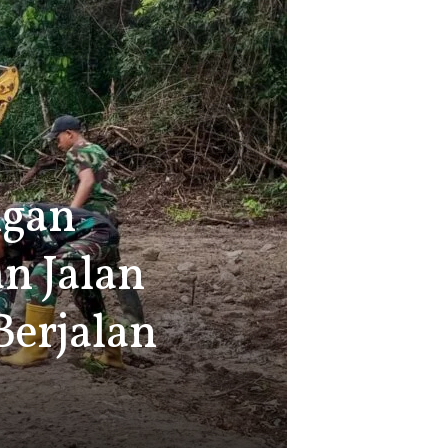
ngan
n Jalan
erjalan