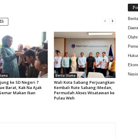
Po
Berit
IS
Daer
Olahr
Pemer
Huku
Ekon
Nasio
Utama
Berita Utama
jung ke SD Negeri 7
Wali Kota Sabang Perjuangkan
ue Barat, Kak Na Ajak
Kembali Rute Sabang-Medan,
Gemar Makan Ikan
Permudah Akses Wisatawan ke
Pulau Weh