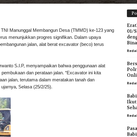
Po
Erat
NI Manunggal Membangun Desa (TMMD) ke-123 yang
01/
deng
erus menunjukkan progres signifikan. Dalam upaya
Bin
mbangunan jalan, alat berat excavator (beco) terus
Reda
Bers
rwanto S.I.P, menyampaikan bahwa penggunaan alat
Polr
pembukaan dan perataan jalan. “Excavator ini kita
Onl
an jalan, terutama dalam meratakan tanah dan
Reda
jarnya, Selasa (25/2/25).
Babi
Ikut
Sehat
Reda
Pasa
Babi