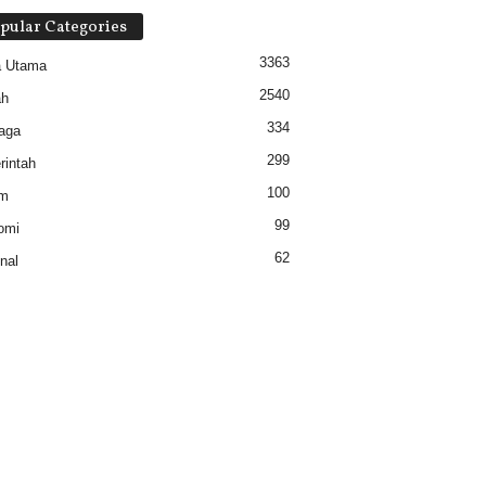
pular Categories
3363
a Utama
2540
ah
334
aga
299
intah
100
m
99
omi
62
nal