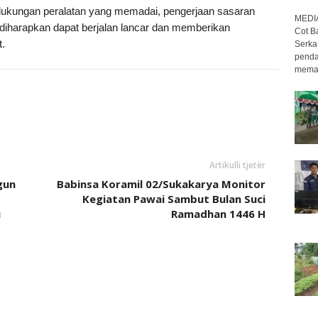
ukungan peralatan yang memadai, pengerjaan sasaran
MEDI
iharapkan dapat berjalan lancar dan memberikan
Cot B
.
Serka
penda
meman
Artikulli tjetër
gun
Babinsa Koramil 02/Sukakarya Monitor
Kegiatan Pawai Sambut Bulan Suci
u
Ramadhan 1446 H