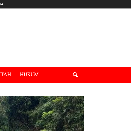
UM
NTAH
HUKUM