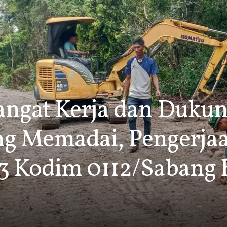
ngat Kerja dan Duku
ng Memadai, Pengerjaa
 Kodim 0112/Sabang B