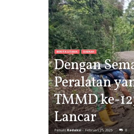
BERITA UTAMA
DAERAH
Dengan Sema
Peralatan ya
TMMD ke-123
Lancar
Penulis
Redaksi
-
Februari 25, 2025
0