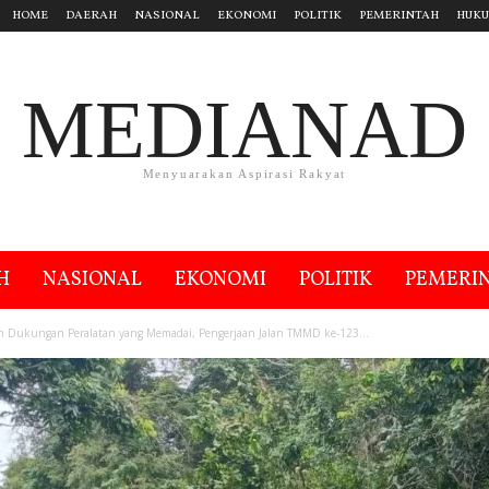
HOME
DAERAH
NASIONAL
EKONOMI
POLITIK
PEMERINTAH
HUK
MEDIANAD
Menyuarakan Aspirasi Rakyat
H
NASIONAL
EKONOMI
POLITIK
PEMERI
n Dukungan Peralatan yang Memadai, Pengerjaan Jalan TMMD ke-123...