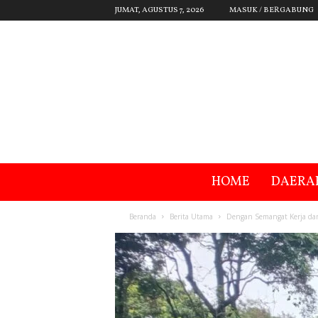
JUMAT, AGUSTUS 7, 2026
MASUK / BERGABUNG
HOME
DAERA
Beranda
Berita Utama
Dengan Semangat Kerja da