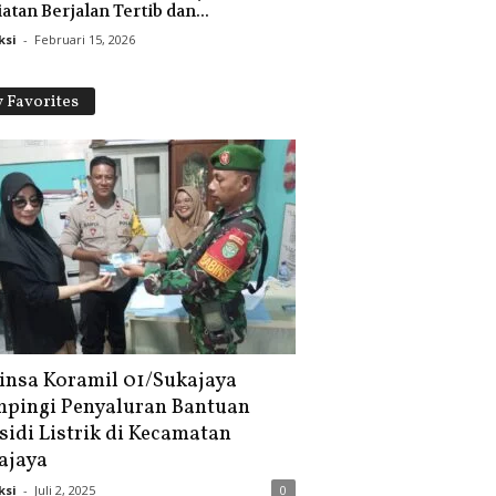
atan Berjalan Tertib dan...
ksi
-
Februari 15, 2026
 Favorites
insa Koramil 01/Sukajaya
pingi Penyaluran Bantuan
sidi Listrik di Kecamatan
ajaya
ksi
-
Juli 2, 2025
0