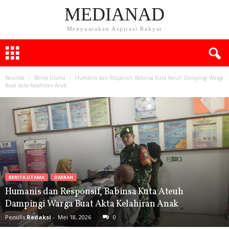
MEDIANAD
Menyuarakan Aspirasi Rakyat
Beranda
Berita Utama
Humanis dan Responsif, Babinsa Kuta Ateuh Dampingi Warga
Buat Akta Kelahiran Anak
BERITA UTAMA
DAERAH
Humanis dan Responsif, Babinsa Kuta Ateuh
Dampingi Warga Buat Akta Kelahiran Anak
Penulis
Redaksi
-
Mei 18, 2026
0