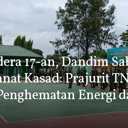
era 17-an, Dandim Sa
at Kasad: Prajurit T
 Penghematan Energi 