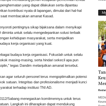
ah penghematan yang dapat dilakukan serta dipantau
kan kontribusi nyata di lapangan, dimulai dari hal-hal
My
dim saat membacakan amanat Kasad.
menyoroti pentingnya sikap bijaksana dalam menyikapi
D diminta untuk selalu mengedepankan solusi terbaik
dengan kehidupan masyarakat, serta menjadikan
daya kerja organisasi yang kuat.
agai budaya kerja organisasi. Fokuslah untuk selalu
okok masing-masing, serta hindari sekecil apa pun
iplin,” tegas Dandim melanjutkan amanat tersebut.
Tan
kan agar seluruh personel terus mengoptimalkan potensi
Keu
kok satuan. Integritas dan profesionalisme menjadi kunci
Men
rakat terhadap institusi TNI AD.
Reda
MEDI
im 0112/Sabang menegaskan komitmennya untuk terus
Keune
a satuan. Langkah ini diharapkan dapat mendukung