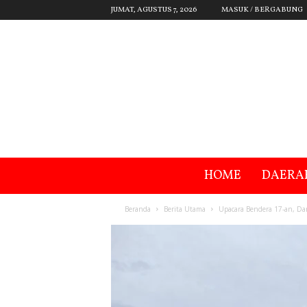
JUMAT, AGUSTUS 7, 2026
MASUK / BERGABUNG
HOME
DAERA
Beranda
Berita Utama
Upacara Bendera 17-an, Da