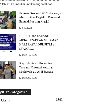
 Mahsun melaksanakan kegiatan bersama para
 SDN 26 Keuneukai untuk menghafal doa...
Babinsa Koramil 02/Sukakarya
Memonitor Kegiatan Posyandu
Balita di Jurong Masjid
Juli 9, 2025
DPRK KOTA SABANG
MENGUCAPKAN SELAMAT
HARI RAYA IDUL FITRI 1
SYAWAL...
Maret 16, 2026
Kapolda Aceh Tinjau Pos
Terpadu Operasi Ketupat
Seulawah 2026 di Sabang
Maret 25, 2026
pular Categories
3362
a Utama