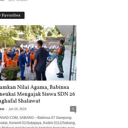
 Favorites
amkan Nilai Agama, Babinsa
neukai Mengajak Siswa SDN 26
ghafal Shalawat
ksi
-
Juli 29, 2026
0
ANAD.COM, SABANG – Babinsa 07 Gampong
ukai, Koramil 01/Sukajaya, Kodim 0112/Sabang,