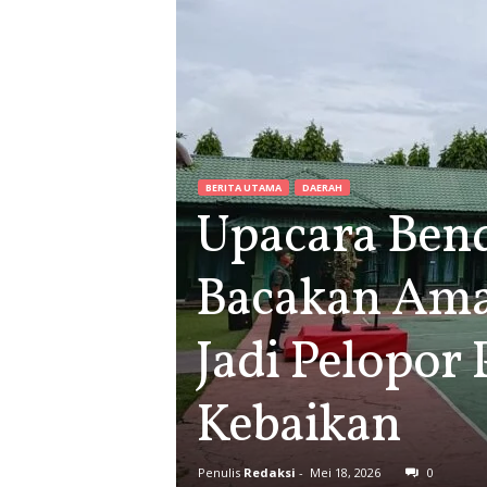
BERITA UTAMA
DAERAH
Upacara Bend
Bacakan Aman
Jadi Pelopor
Kebaikan
Penulis
Redaksi
-
Mei 18, 2026
0