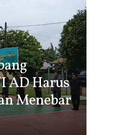
bang
NI AD Harus
dan Menebar