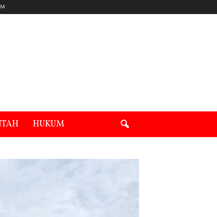
UM
NTAH
HUKUM