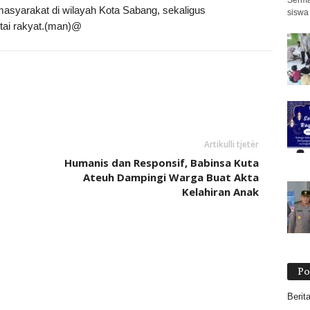
Serma
masyarakat di wilayah Kota Sabang, sekaligus
siswa
tai rakyat.(man)@
Artikulli tjetër
Humanis dan Responsif, Babinsa Kuta
Ateuh Dampingi Warga Buat Akta
Kelahiran Anak
Po
Berit