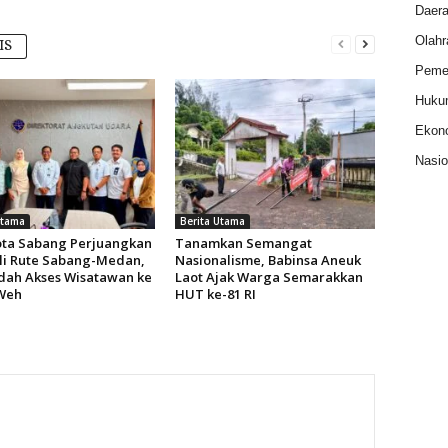
Daer
Olahr
IS
Pemer
Huku
Ekon
Nasio
Utama
Berita Utama
ota Sabang Perjuangkan
Tanamkan Semangat
i Rute Sabang-Medan,
Nasionalisme, Babinsa Aneuk
ah Akses Wisatawan ke
Laot Ajak Warga Semarakkan
Weh
HUT ke-81 RI