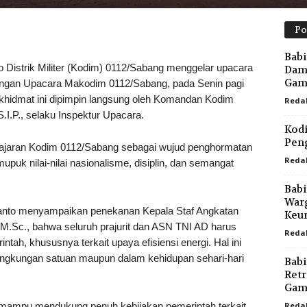
Po
Babi
rik Militer (Kodim) 0112/Sabang menggelar upacara
Damp
Gam
angan Upacara Makodim 0112/Sabang, pada Senin pagi
 khidmat ini dipimpin langsung oleh Komandan Kodim
Reda
.I.P., selaku Inspektur Upacara.
Kodi
Peng
NI jajaran Kodim 0112/Sabang sebagai wujud penghormatan
Reda
puk nilai-nilai nasionalisme, disiplin, dan semangat
Babi
War
anto menyampaikan penekanan Kepala Staf Angkatan
Keu
 M.Sc., bahwa seluruh prajurit dan ASN TNI AD harus
Reda
tah, khususnya terkait upaya efisiensi energi. Hal ini
di lingkungan satuan maupun dalam kehidupan sehari-hari
Babi
Retr
Gam
s mampu mendukung penuh kebijakan pemerintah terkait
Reda