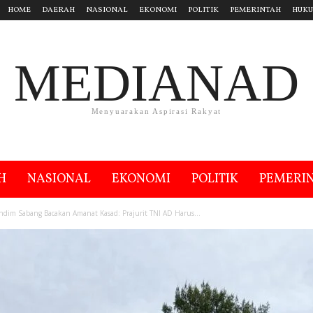
HOME
DAERAH
NASIONAL
EKONOMI
POLITIK
PEMERINTAH
HUK
MEDIANAD
Menyuarakan Aspirasi Rakyat
H
NASIONAL
EKONOMI
POLITIK
PEMERI
ndim Sabang Bacakan Amanat Kasad: Prajurit TNI AD Harus...