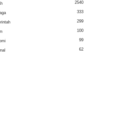
2540
ah
333
aga
299
intah
100
m
99
omi
62
nal