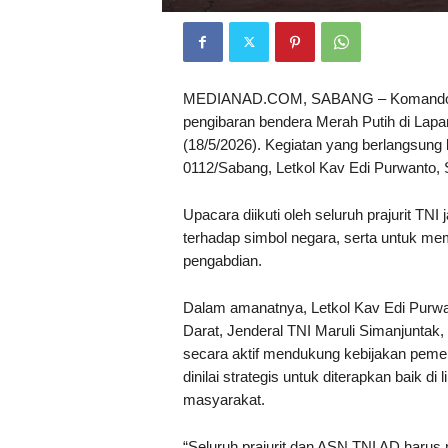
MEDIANAD.COM, SABANG – Komando Dist
pengibaran bendera Merah Putih di Lap
(18/5/2026). Kegiatan yang berlangsung
0112/Sabang, Letkol Kav Edi Purwanto, S
Upacara diikuti oleh seluruh prajurit T
terhadap simbol negara, serta untuk memu
pengabdian.
Dalam amanatnya, Letkol Kav Edi Purw
Darat, Jenderal TNI Maruli Simanjuntak,
secara aktif mendukung kebijakan pemerin
dinilai strategis untuk diterapkan baik 
masyarakat.
“Seluruh prajurit dan ASN TNI AD haru