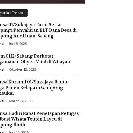
pular Posts
nsa 01/Sukajaya Turut Serta
ingi Penyaluran BLT Dana Desa di
pong Anoi Itam, Sabang
ksi
-
Juni 5, 2025
m 0112/Sabang Perketat
amanan Obyek Vital di Wilayah
ksi
-
Oktober 12, 2025
nsa Koramil 01/Sukajaya Bantu
ga Panen Kelapa di Gampong
neukai
ksi
-
Maret 27, 2026
nsa Hadiri Rapat Penetapan Petugas
ibusi Wisata Teupin Layeu di
pong Iboih
ksi
-
Juni 10, 2026