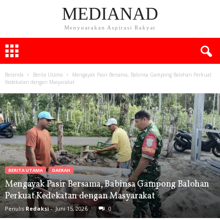
MEDIANAD
Menyuarakan Aspirasi Rakyat
Beranda
Berita Utama
Mengayak Pasir Bersama, Babinsa Gampong Balohan Perkuat
Kedekatan dengan Masyarakat
BERITA UTAMA
DAERAH
Mengayak Pasir Bersama, Babinsa Gampong Balohan
Perkuat Kedekatan dengan Masyarakat
Penulis
Redaksi
-
Juni 15, 2026
0