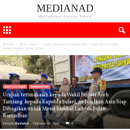
MEDIANAD
Menyuarakan Aspirasi Rakyat
Beranda
Berita Utama
Ucapan terimakasih kepada Wakil Bupati Aceh Tamiang
kepada Kapolda Sulsel, 10 Ton...
BERITA UTAMA
PEMERINTAH
Ucapan terimakasih kepada Wakil Bupati Aceh
Tamiang kepada Kapolda Sulsel, 10 Ton Ikan Asin Siap
Dibagikan untuk Menu Sambal Lado di Bulan
Ramadhan
Penulis
Redaksi
-
Februari 16, 2026
0