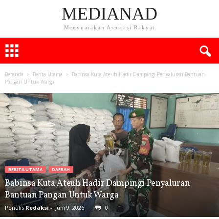
MEDIANAD
Menyuarakan Aspirasi Rakyat
Beranda
Berita Utama
Babinsa Kuta Ateuh Hadir Dampingi Penyaluran Bantuan
Pangan Untuk Warga
BERITA UTAMA
DAERAH
Babinsa Kuta Ateuh Hadir Dampingi Penyaluran
Bantuan Pangan Untuk Warga
Penulis
Redaksi
-
Juni 9, 2026
0