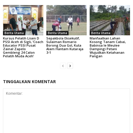
Berita Utama
Berita Utama
Berita Utama
Kursus Pelatih Lisen D
Sepakbola Eksekutif,
Manfaatkan Lahan
PSSI Aceh di Sigli, ‘Coach
Sulaiman Romario
Kosong Tanam Cabai,
Educator PSSI Pusat
Borong Dua Gol, Kuta
Babinsa Ie Meulee
Zainal Zapelo
Alam Hantam Kutaraja
Dampingi Petani
Gembleng 24 Calon
3-1
Wujudkan Ketahanan
Pelatih Muda Aceh’
Pangan
TINGGALKAN KOMENTAR